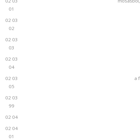
02 03
mosásból,
01
02 03
02
02 03
03
02 03
04
02 03
a 
05
02 03
99
02 04
02 04
01