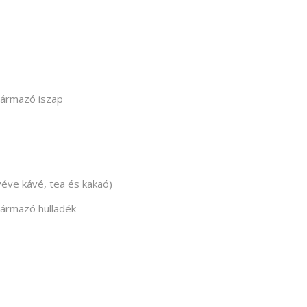
zármazó iszap
véve kávé, tea és kakaó)
zármazó hulladék