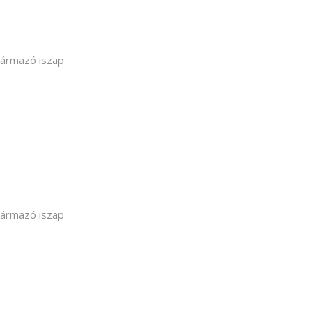
zármazó iszap
zármazó iszap