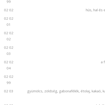
99
02 02
hús, hal és
02 02
01
02 02
02
02 02
03
02 02
a 
04
02 02
99
02 03
gyümölcs, zöldség, gabonafélék, étolaj, kakaó, 