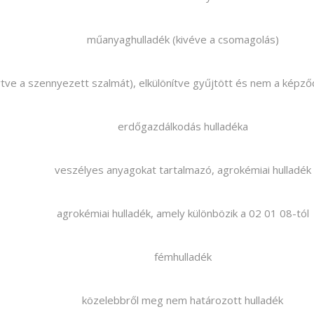
műanyaghulladék (kivéve a csomagolás)
eértve a szennyezett szalmát), elkülönítve gyűjtött és nem a képző
erdőgazdálkodás hulladéka
veszélyes anyagokat tartalmazó, agrokémiai hulladék
agrokémiai hulladék, amely különbözik a 02 01 08-tól
fémhulladék
közelebbről meg nem határozott hulladék