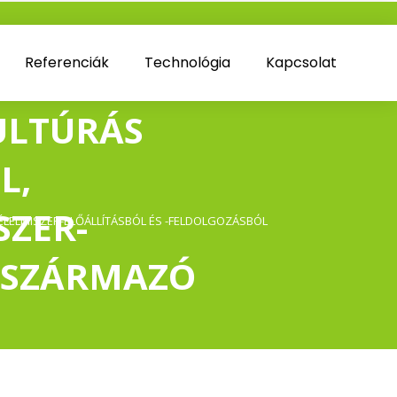
Referenciák
Technológia
Kapcsolat
ULTÚRÁS
L,
” background_image_as_pattern=”without_pattern”
SZER-
LELMISZER-ELŐÁLLÍTÁSBÓL ÉS -FELDOLGOZÁSBÓL
 és halászat hulladéka
L SZÁRMAZÓ