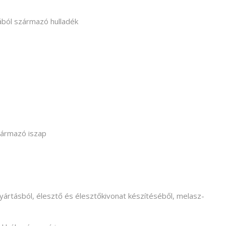
sából származó hulladék
zármazó iszap
yártásból, élesztő és élesztőkivonat készítéséből, melasz-