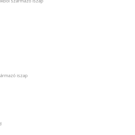
sokból származó iszap
zármazó iszap
d