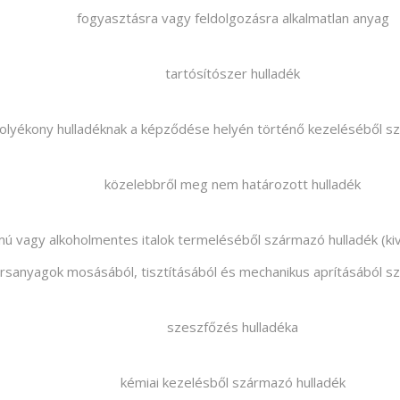
fogyasztásra vagy feldolgozásra alkalmatlan anyag
tartósítószer hulladék
folyékony hulladéknak a képződése helyén történő kezeléséből s
közelebbről meg nem határozott hulladék
lmú vagy alkoholmentes italok termeléséből származó hulladék (ki
rsanyagok mosásából, tisztításából és mechanikus aprításából s
szeszfőzés hulladéka
kémiai kezelésből származó hulladék