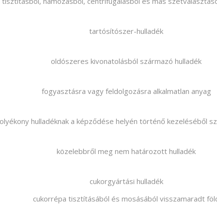
 tisztításból, hámozásból, centrifugálásból és más szétválasztá
tartósítószer-hulladék
oldószeres kivonatolásból származó hulladék
fogyasztásra vagy feldolgozásra alkalmatlan anyag
folyékony hulladéknak a képződése helyén történő kezeléséből s
közelebbről meg nem határozott hulladék
cukorgyártási hulladék
cukorrépa tisztításából és mosásából visszamaradt föl