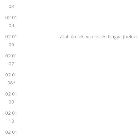
03
02 01
04
02 01
állati ürülék, vizelet és trágya (bel
06
02 01
07
02 01
08*
02 01
09
02 01
10
02 01