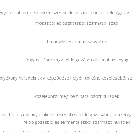
 egyéb állati eredetű élelmiszerek előkészítéséből és feldolgozá
mosásból és tisztításból származó iszap
hulladékká vált állati szövetek
fogyasztásra vagy feldolgozásra alkalmatlan anyag
folyékony hulladéknak a képződése helyén történő kezeléséből s
közelebbről meg nem határozott hulladék
kávé, tea és dohány előkészítéséből és feldolgozásából, konzervg
feldolgozásból és fermentálásból származó hulladék