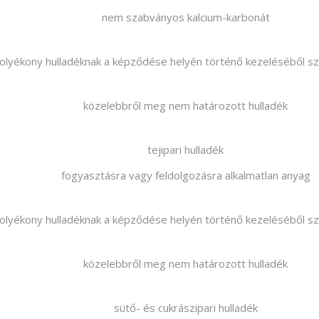
nem szabványos kalcium-karbonát
folyékony hulladéknak a képződése helyén történő kezeléséből s
közelebbről meg nem határozott hulladék
tejipari hulladék
fogyasztásra vagy feldolgozásra alkalmatlan anyag
folyékony hulladéknak a képződése helyén történő kezeléséből s
közelebbről meg nem határozott hulladék
sütő- és cukrászipari hulladék