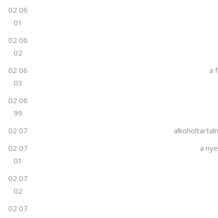
02 06
01
02 06
02
02 06
a 
03
02 06
99
02 07
alkoholtarta
02 07
a nye
01
02 07
02
02 07